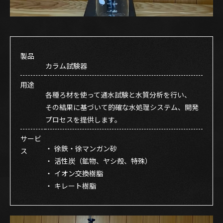
製品
カラム試験器
用途
各種ろ材を使って通水試験と水質分析を行い、
その結果に基づいて的確な水処理システム、開発
プロセスを提供します。
サービ
・
徐鉄・徐マンガン砂
ス
・
活性炭（鉱物、ヤシ殻、特殊）
・
イオン交換樹脂
・
キレート樹脂