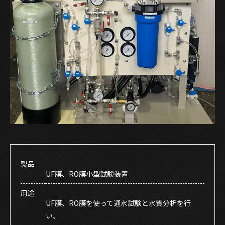
製品
UF膜、RO膜小型試験装置
用途
UF膜、RO膜を使って通水試験と水質分析を行
い、